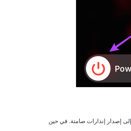
 ربما نسيت رفع مستوى الصوت على Apple Watch، مما يؤدي إلى إصدار إنذارات صامتة. في حين