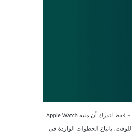
تخيل أن لديك اجتماعًا مهمًا، لذا قمت بضبط المنبه للاستيقاظ والاستعداد في الوقت المناسب – فقط لتدرك أن منبه Apple Watch
لوقت. باتباع الخطوات الواردة في