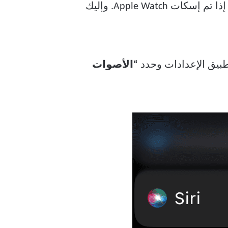
أن Apple Watch توقظك عمومًا بالمحرك اللمسي، فقد تعتمد على الصوت، الذي سيكون غائبًا إذا تم إسكات Apple Watch. وإليك
“الأصوات