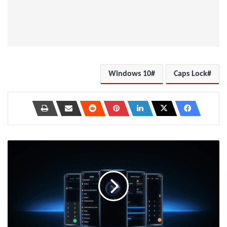
Windows 10
Caps Lock
أفضل
8
طرق
لإصلاح
MIUI
Wid­
gets
لا