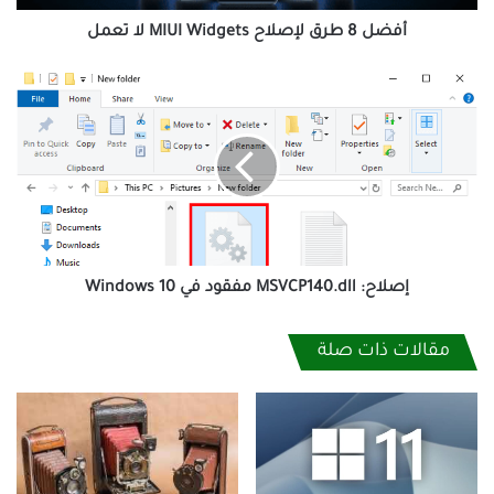
تعمل
أفضل 8 طرق لإصلاح MIUI Wid­gets لا تعمل
إصلاح:
MSVCP140.dll
مفقود
في
Windows
10
إصلاح: MSVCP140.dll مفقود في Windows 10
مقالات ذات صلة