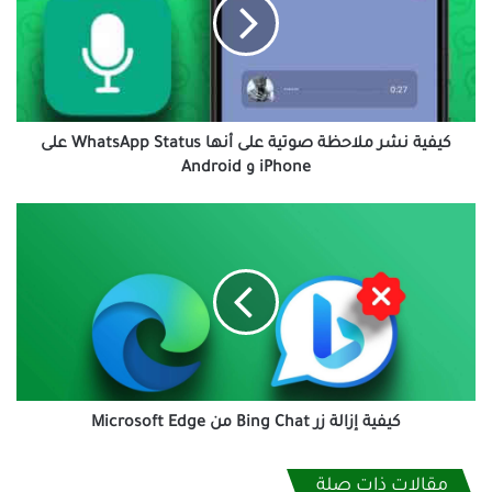
صوتية
على
أنها
WhatsApp
Status
على
iPhone
كيفية نشر ملاحظة صوتية على أنها WhatsApp Status على
و
iPhone و Android
Android
كيفية
إزالة
زر
Bing
Chat
من
Microsoft
Edge
كيفية إزالة زر Bing Chat من Microsoft Edge
مقالات ذات صلة