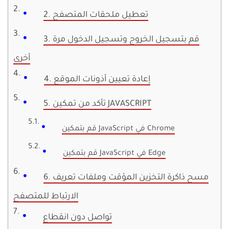
2. تعطيل ملحقات المتصفح
3. قم بتسجيل الخروج وتسجيل الدخول مرة
أخرى
4. إعادة تعيين أذونات الموقع
5. تأكد من تمكين JAVASCRIPT
قم بتمكين JavaScript في Chrome
قم بتمكين JavaScript في Edge
6. مسح ذاكرة التخزين المؤقت وملفات تعريف
الارتباط للمتصفح
تواصل دون انقطاع