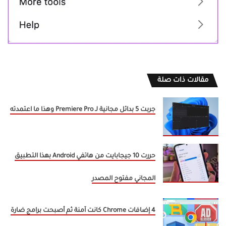
مقالات ذات صلة
جربت 5 بدائل مجانية لـ Premiere Pro وهذا ما اعتمدته
حررت 10 جيجابايت من هاتفي Android بهذا التطبيق
المجاني مفتوح المصدر
4 إضافات Chrome كانت آمنة ثم أصبحت برامج ضارة