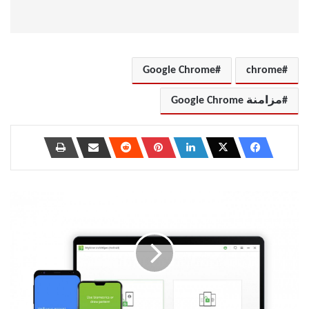
Google Chrome
chrome
مزامنة Google Chrome
الغاء
رمز
الدخول
للايفون
من
الاعدادات
وطريقه
الفتح