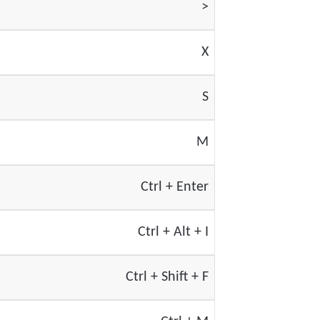
<
X
S
M
Ctrl + Enter
Ctrl + Alt + I
Ctrl + Shift + F