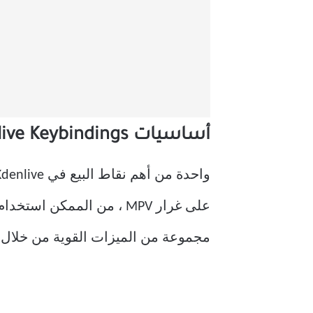
أساسيات Kdenlive Keybindings
واحدة من أهم نقاط البيع في Kdenlive هي أنها تستخدم معايير ترميز الصوت والفيديو المفتوحة من خلال
مجموعة من الميزات القوية من خلال ن