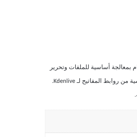
خدامها للقيام بمعالجة أساسية للملفات وتحرير
المخطط الزمني والتحكم في التشغيل. تهدف ورقة الغش هذه إلى تزويدك بالمجموعة الأساسية من روابط المفاتيح لـ Kdenlive.