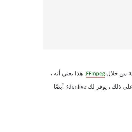
FFmpeg
. هذا يعني أنه ،
على غرار MPV ، من الممكن استخدام البرنامج مع أي تنسيق وسائط قد تحتاجه تقريبًا. علاوة على ذلك ، يوفر لك Kdenlive أيضًا