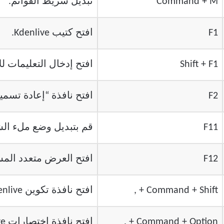
Command + M
تبديل شريط القوائم.
F1
افتح كتيب Kdenlive.
Shift + F1
افتح إدخال التعليمات لل
F2
افتح نافذة “إعادة تسمية
F11
قم بتبديل وضع ملء ال
F12
افتح العرض متعدد الم
Command + Shift + ,
افتح نافذة تكوين Kdenlive.
Command + Option + ,
افتح نافذة اختصارات Kdenlive.