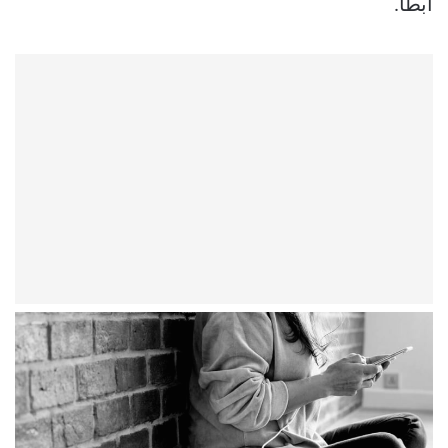
أبطأ.