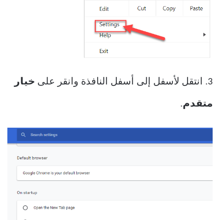
3. انتقل لأسفل إلى أسفل النافذة وانقر على
خيار
متقدم
.