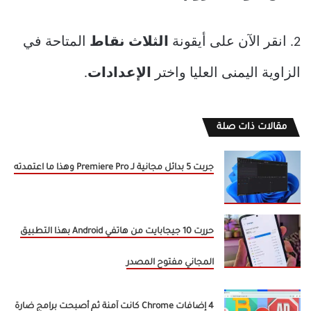
2. انقر الآن على أيقونة
الثلاث نقاط
المتاحة في
الزاوية اليمنى العليا واختر
الإعدادات
.
مقالات ذات صلة
جربت 5 بدائل مجانية لـ Premiere Pro وهذا ما اعتمدته
حررت 10 جيجابايت من هاتفي Android بهذا التطبيق
المجاني مفتوح المصدر
4 إضافات Chrome كانت آمنة ثم أصبحت برامج ضارة