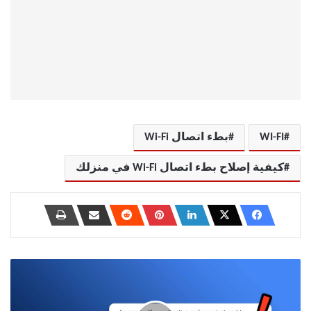
WI-FI
بطء اتصال Wi-Fi
كيفية إصلاح بطء اتصال Wi-Fi في منزلك
أفضل
8
طرق
لإصلاح