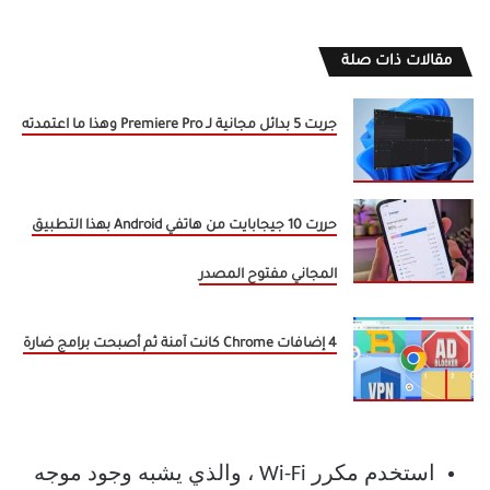
مقالات ذات صلة
جربت 5 بدائل مجانية لـ Premiere Pro وهذا ما اعتمدته
حررت 10 جيجابايت من هاتفي Android بهذا التطبيق
المجاني مفتوح المصدر
4 إضافات Chrome كانت آمنة ثم أصبحت برامج ضارة
استخدم مكرر Wi-Fi ، والذي يشبه وجود موجه