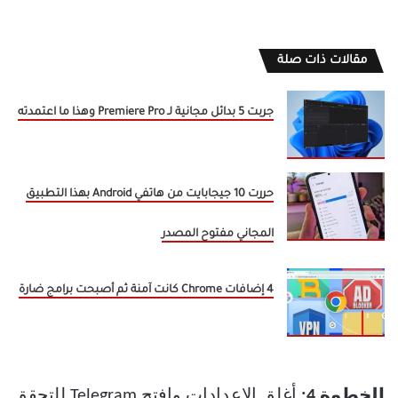
مقالات ذات صلة
جربت 5 بدائل مجانية لـ Premiere Pro وهذا ما اعتمدته
حررت 10 جيجابايت من هاتفي Android بهذا التطبيق
المجاني مفتوح المصدر
4 إضافات Chrome كانت آمنة ثم أصبحت برامج ضارة
الخطوة 4:
أغلق الإعدادات وافتح Telegram للتحقق