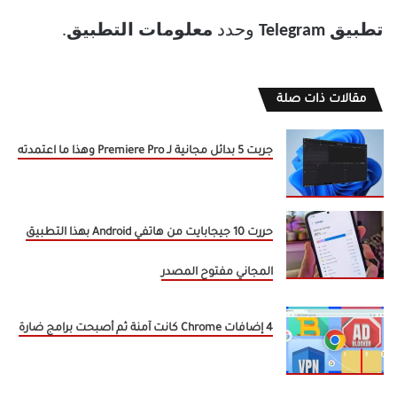
تطبيق Telegram
وحدد
معلومات التطبيق
.
مقالات ذات صلة
جربت 5 بدائل مجانية لـ Premiere Pro وهذا ما اعتمدته
حررت 10 جيجابايت من هاتفي Android بهذا التطبيق
المجاني مفتوح المصدر
4 إضافات Chrome كانت آمنة ثم أصبحت برامج ضارة