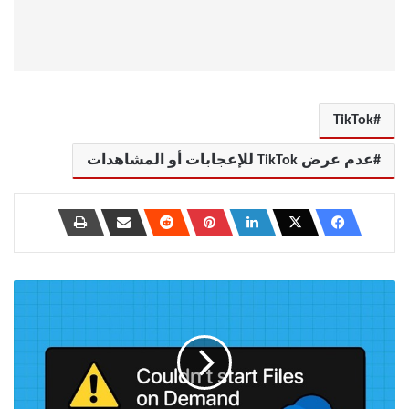
TikTok
عدم عرض TikTok للإعجابات أو المشاهدات
أفضل
8
إصلاحات
للخطأ
"تعذر
بدء
الملفات