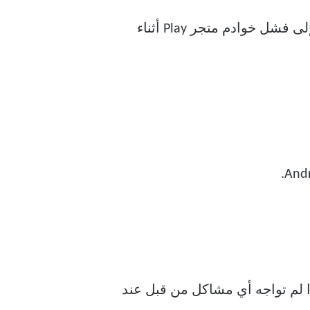
قد تضطر إلى ضبط التاريخ والوقت بشكل صحيح لأن الوقت والتاريخ غير الصحيحين سيؤديان إلى فشل خوادم متجر Play أثناء
ة تشغيل هاتف Android. علاوة على ذلك ، إذا لم تواجه أي مشاكل من قبل عند