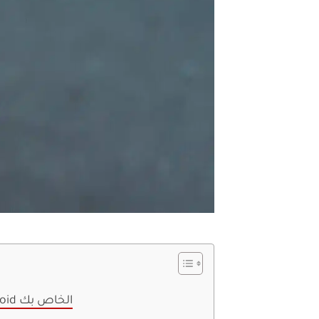
إصلاح تعذر تنزيل التطبيقات على هاتف Android الخاص بك