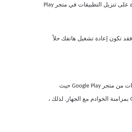
تنزيل التطبيقات على هاتفك ، وكانت هذه هي المرة الأولى التي تواجه فيها مشكلة عدم القدرة على تنزيل التطبيقات في متجر Play
فقد تكون إعادة تشغيل هاتفك حلاً
قد تضطر إلى ضبط التاريخ والوقت على هاتفك بشكل صحيح إذا كنت ترغب في تنزيل التطبيقات من متجر Google Play حيث
ستتحقق خوادم Google من الوقت على جهازك ، وإذا كان الوقت غير صحيح ، فلن تقوم Google بمزامنة الخوادم مع الجهاز. لذلك ،