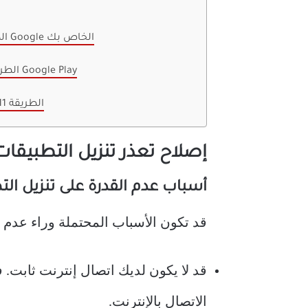
الطريقة التاسعة: حذف وإعادة تعيين حساب Google الخاص بك
الطريقة العاشرة: إلغاء تثبيت التحديثات لمتجر Google Play
الطريقة 11: إعادة ضبط جهازك على إعدادات المصنع
إصلاح تعذر تنزيل التطبيقات على هاتف d
أسباب عدم القدرة على تنزيل التطبيق
قد تكون الأسباب المحتملة وراء عدم القدرة ع
الاتصال بالإنترنت.