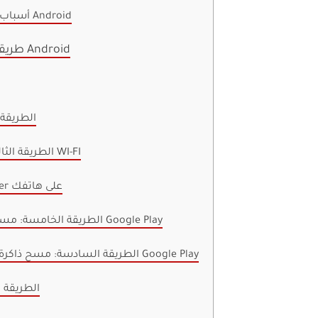
أسباب عدم القدرة على تنزيل التطبيقات على هاتف Android
11 طريقة لإصلاح تعذر تنزيل التطبيقات على هاتف Android
الطريقة 
الطريقة الثالثة: التبديل إلى بيانات الجوال بدلاً من شبكة WI-FI
الطريقة الرابعة: تمكين Download Manager على هاتفك
الطريقة الخامسة: مسح ذاكرة التخزين المؤقت والبيانات من متجر Google Play
الطريقة السادسة: مسح ذاكرة التخزين المؤقت والبيانات الخاصة بخدمات Google Play
الطريقة ا