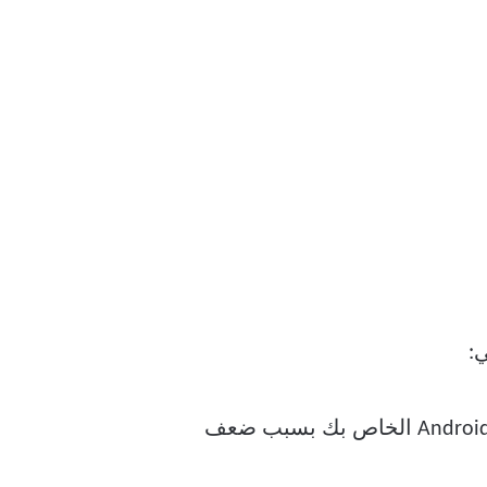
قد لا يكون لديك اتصال إنترنت ثابت. في بعض الأحيان ، لا يمكنك تنزيل التطبيقات على هاتف Android الخاص بك بسبب ضعف