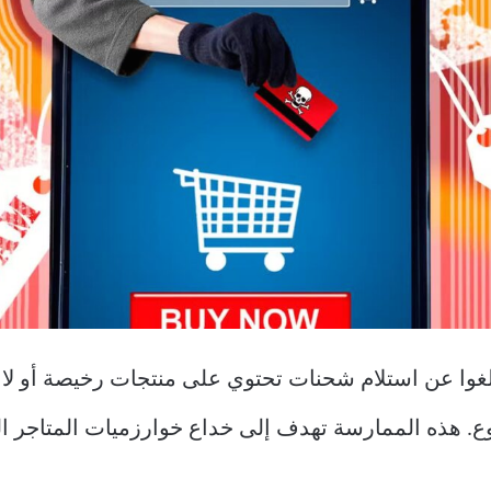
غوا عن استلام شحنات تحتوي على منتجات رخيصة أو لا قي
هذه الممارسة تهدف إلى خداع خوارزميات المتاجر الر