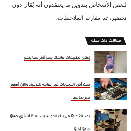
لبعض الأشخاص بتدوين ما يعتقدون أنه يُقال دون
تحضير، ثم مقارنة الملاحظات.
مقالات ذات صلة
إغلاق تطبيقات هاتفك يضر أكثر مما ينفع
كنت أكره اللابتوبات غير القابلة للترقية، والآن أفهم
سر نجاحها.
بعد 20 عامًا من بناء الحواسيب: لماذا أشتري جهازًا
جاهزًا أخيرًا