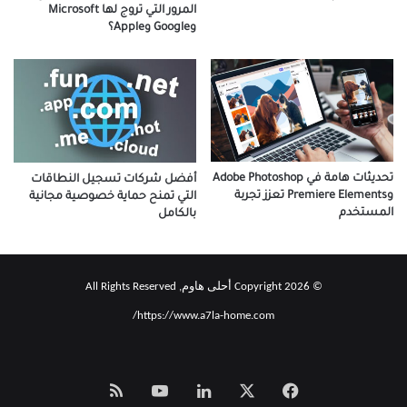
المرور التي تروج لها Microsoft
وGoogle وApple؟
تحديثات هامة في Adobe Photoshop
أفضل شركات تسجيل النطاقات
وPremiere Elements تعزز تجربة
التي تمنح حماية خصوصية مجانية
المستخدم
بالكامل
© Copyright 2026 أحلى هاوم, All Rights Reserved
https://www.a7la-home.com/
‫X
فيسبوك
لينكدإن
‫YouTube
Smart