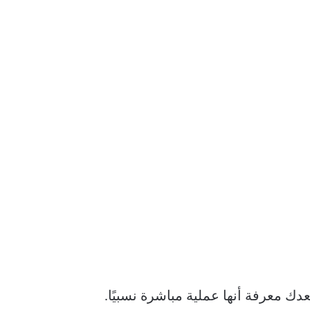
لى جهاز Android الخاص بك ، فسوف يسعدك معرفة أنها عملية مباشرة نسبيًا.