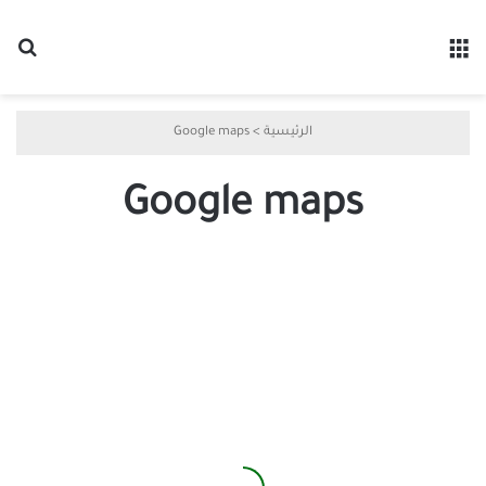
القائمة
بح
الرئيسية
>
Google maps
Google maps
Waze
يتفوّق
على
Google
Maps
بميزة
تغيّر
تجربة
القيادة