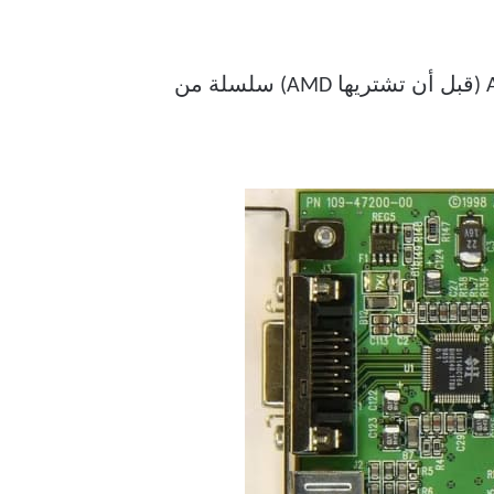
إن فكرة بطاقة الرسومات التي يمكنك شراؤها الآن وترقيتها لاحقًا ليست جديدة. كانت لدى ATi (قبل أن تشتريها AMD) سلسلة من