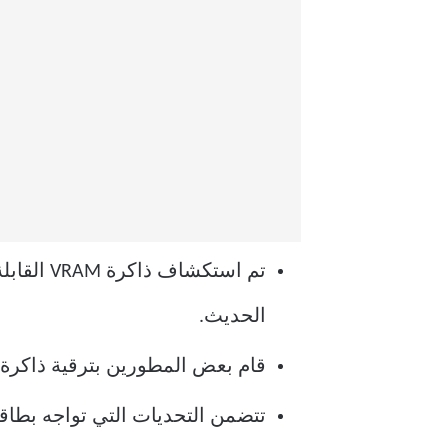
تم استك
الحديث.
قام بعض المطورين بترقية ذاكرة VRAM على البطاقات الحديثة، لكن الأمر يتطلب مهارة ومعدات ويشكل خطرًا محتملًا للتل