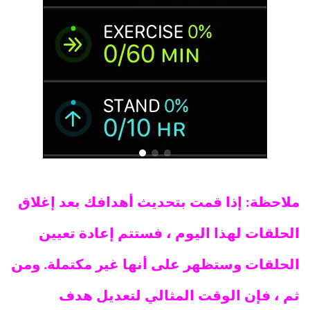
ملاحظة: إذا قمت بتحديث أهدافك بعد إغلاق
الحلقات لهذا اليوم ، فستتم إعادة تعيين
الحلقات وستظهر على أنها غير مكتملة. ومن
ثم ، فإن الوقت المثالي لتعديل هدف