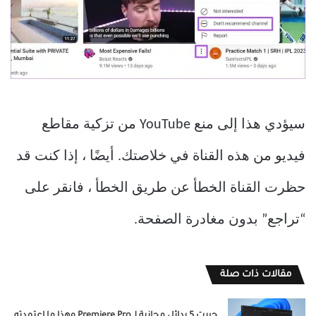
سيؤدي هذا إلى منع YouTube من تزكية مقاطع
فيديو من هذه القناة في خلاصتك. أيضًا ، إذا كنت قد
حظرت القناة الخطأ عن طريق الخطأ ، فانقر على
“تراجع” بدون مغادرة الصفحة.
مقالات ذات صلة
جربت 5 بدائل مجانية لـ Premiere Pro وهذا ما اعتمدته