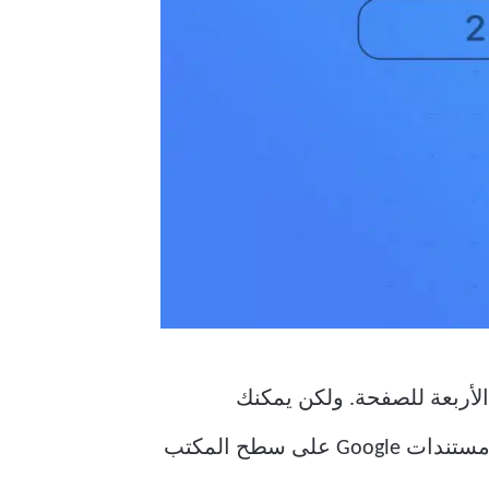
لجميع الجوانب الأربعة للصفحة. ولكن يمكنك
تخصيص الهوامش حسب احتياجاتك. سيوضح لك هذا المنشور كيفية تغيير الهوامش في محرر مستندات Google على سطح المكتب