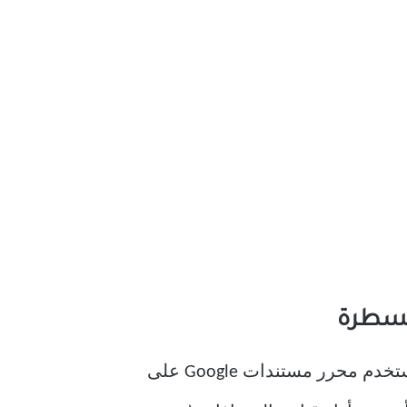
مسطرة
الهامش هو منطقة في المستند تمنع المحتوى الخاص بك من لمس حواف الصفحة. إذا كنت تستخدم محرر مستندات Google على