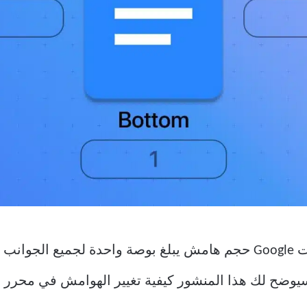
بشكل افتراضي ، يقدم محرر مستندات Google حجم هامش يبلغ بوصة واحدة 