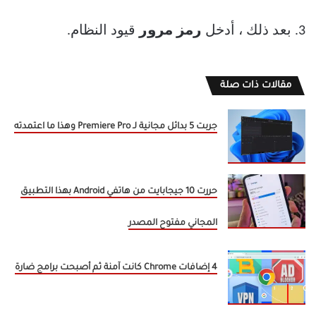
3. بعد ذلك ، أدخل
رمز مرور
قيود النظام.
مقالات ذات صلة
جربت 5 بدائل مجانية لـ Premiere Pro وهذا ما اعتمدته
حررت 10 جيجابايت من هاتفي Android بهذا التطبيق
المجاني مفتوح المصدر
4 إضافات Chrome كانت آمنة ثم أصبحت برامج ضارة