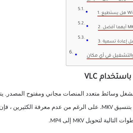
والتشغيل في أي مكان
VLC Media هو برنامج مشغل وسائط متعدد المنصات مجاني ومفتوح ال
الية لتحويل MKV إلى MP4.