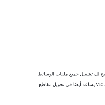
مصدر. يتيح لك تشغيل جميع ملفات الوسائط
المتعددة تقريبًا ، بما في ذلك الملفات بتنسيق MKV. على الرغم من عدم معرفة الكثيرين ، فإن VLC يساعد أيضًا في تحويل مقاطع