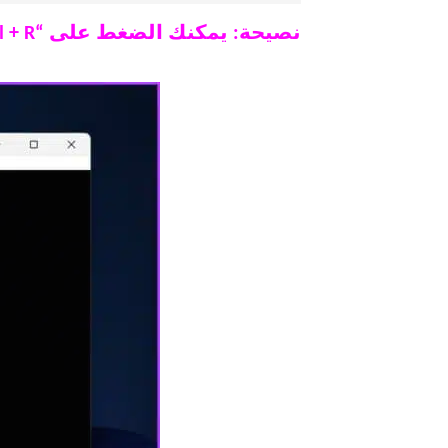
نصيحة: يمكنك الضغط على “Ctrl + R” للوصول بسرعة إلى “تحويل / حفظ”.