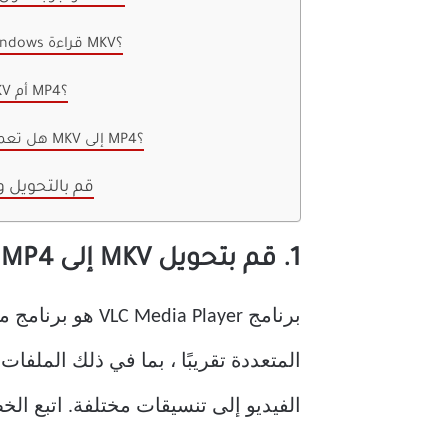
1. هل يستطيع Windows قراءة MKV؟
2. أيهما أفضل MKV أم MP4؟
3. هل تعمل إعادة تسمية MKV إلى MP4؟
قم بالتحويل 
1. قم بتحويل MKV إلى MP4 باستخدام VLC
برنامج  Player
الفيديو إلى تنسيقات مختلفة. اتبع الخطوات الت