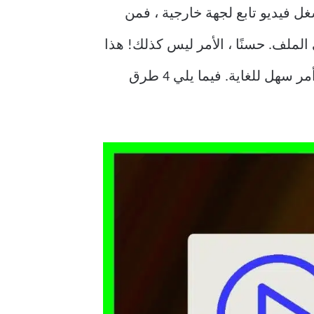
ع فيديو بتنسيق MKV على التلفزيون أو هاتف Android أو iPhone أو مشغل فيديو تابع لجهة خارجية ، فمن
لملف. حسنًا ، الأمر ليس كذلك! هذا
هو الشكل الذي يسبب المشكلة. لحسن الحظ ، فإن تحويل ترميز الملفات من MKV إلى MP4 أمر سهل للغاية. فيما يلي 4 طرق