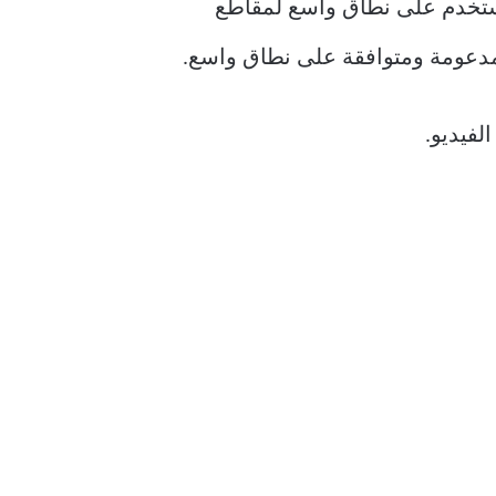
لف فيديو مرنًا ومفتوحًا ويستخدم على نطاق واسع لمقاطع
لفيديو.