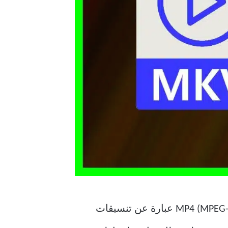
لكن أولاً ، دعونا نفهم قليلاً تنسيقات MKV و MP4. يرمز MKV إلى Matroska ، وكلاهما MKV و MP4 (MPEG-4) عبارة عن تنسيقات