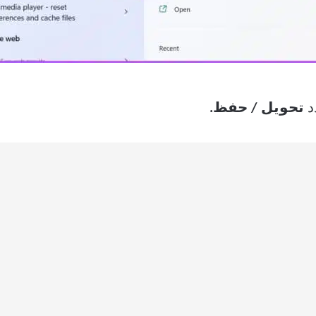
د
تحويل / حفظ.