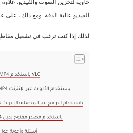
الفيديو عالية الدقة. ومع ذلك ، على عكس MKV ، تتمتع MP4 بأداء أفضل ، والأهم من ذلك أنها مدعومة ومتوافقة ع
لذلك إذا كنت ترغب في تشغيل مقاطع ال
1. قم بتحويل MKV إلى MP4 باستخدام VLC
2. قم بتغيير MKV إلى MP4 باستخدام الأدوات عبر الإنترنت
3. تحويل MKV إلى MP4 باستخدام البرامج غير المتصلة بالإنترنت
4. تحويل MKV إلى MP4 باستخدام مصدر مفتوح بديل
أسئلة وأجوبة حول