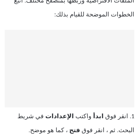
الملفات الافتراضية وربطها بمتصفح مختلف. اتبع
الخطوات الموضحة للقيام بذلك:
1. انقر فوق
ابدأ
واكتب
الإعدادات
في شريط
البحث. ثم ، انقر فوق
فتح
، كما هو موضح.