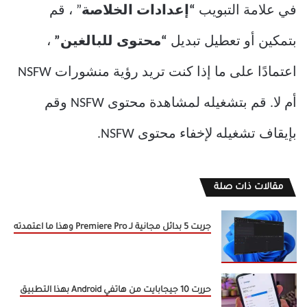
في علامة التبويب
“إعدادات الخلاصة
” ، قم
بتمكين أو تعطيل تبديل
“محتوى للبالغين”
،
اعتمادًا على ما إذا كنت تريد رؤية منشورات NSFW
أم لا. قم بتشغيله لمشاهدة محتوى NSFW وقم
بإيقاف تشغيله لإخفاء محتوى NSFW.
مقالات ذات صلة
جربت 5 بدائل مجانية لـ Premiere Pro وهذا ما اعتمدته
حررت 10 جيجابايت من هاتفي Android بهذا التطبيق