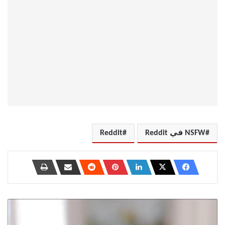
NSFW في Reddit
Reddit
هل
حان
الوقت