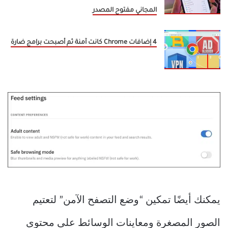
المجاني مفتوح المصدر
4 إضافات Chrome كانت آمنة ثم أصبحت برامج ضارة
يمكنك أيضًا تمكين “وضع التصفح الآمن” لتعتيم
الصور المصغرة ومعاينات الوسائط على محتوى