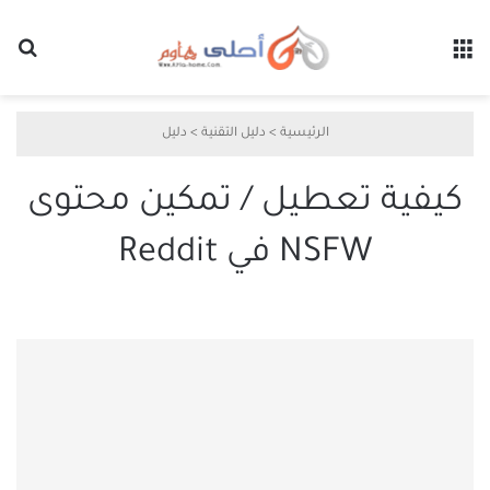
القائمة
بح
الرئيسية
>
دليل التقنية
>
دليل
كيفية تعطيل / تمكين محتوى
NSFW في Reddit