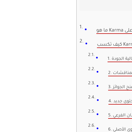
لية الجودة
المناقشات
. منح الجوائز
محتوى جديد
مان الفرعي
توى الأصلي