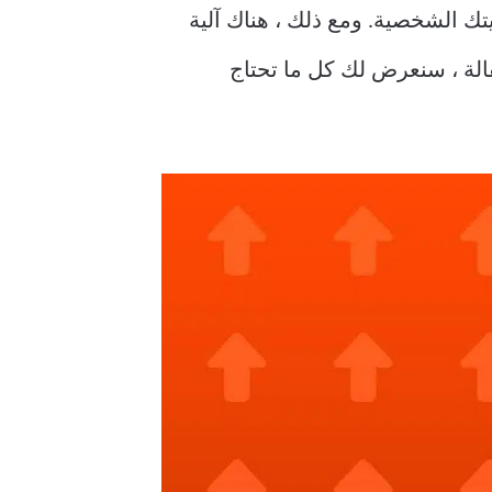
خلال هويتك الشخصية. ومع ذلك ، هناك آلية
ية على Reddit ، وتسمى Reddit Karma. في هذه المقالة ، سنعرض لك كل ما تحتاج