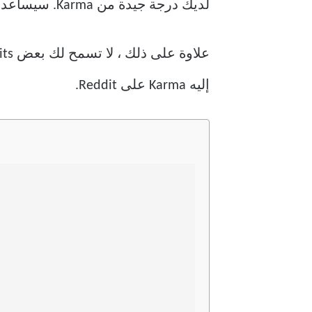
لديك درجة جيدة من Karma. سيساعدك هذا بشكل كبير إذا كنت تنشر محتوى على subreddits أكبر.
إليه Karma على Reddit.