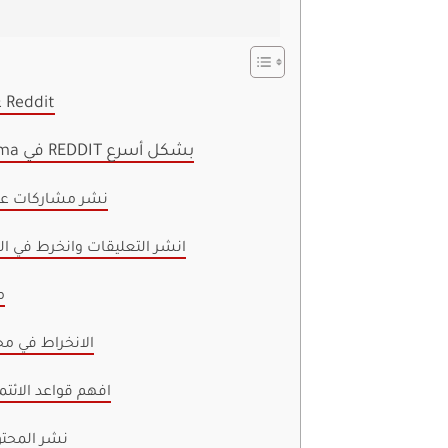
ما هو Karma على Reddit
كيف تكسب Karma في REDDIT بشكل أسرع
1. نشر مشاركات عا
2. انشر التعليقات وانخرط في 
3
4. الانخراط في 
5. افهم قواعد الائت
6. نشر المح