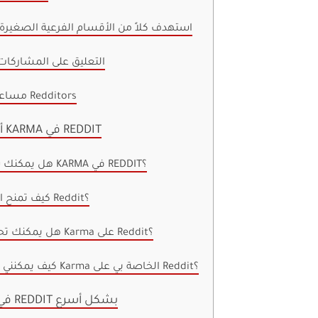
7. استهدف كلاً من الأقسام الفرعية الصغيرة
8. التعليق على المشاركا
9. مساعدة الزملاء Redditors
أسئلة وأجوبة على KARMA في REDDIT
1. هل يمكنك شراء نقاط KARMA في REDDIT؟
2. كيف تمنح الجوائز على Reddit؟
3. هل يمكنك تحويل نقاط Karma على Reddit؟
4. كيف يمكنني رؤية نقاط Karma الخاصة بي على Reddit؟
اكتسب KARMA في REDDIT بشكل أسرع