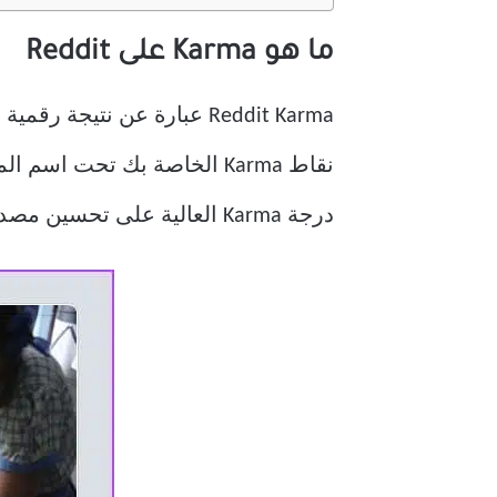
ما هو Karma على Reddit
Reddit Karma عبارة عن ن
نقاط Karma الخاصة بك تحت
درجة Karma العالية على تحسين مصداقيتك ورؤيتك للمحتوى وتضيف مصداقية إلى ملف تعريف Reddit الخاص بك.