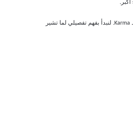
علاوة على ذلك ، لا تسمح لك بعض subreddits بنشر محتوى ما لم يكن لديك حد أدنى من نقاط Karma. لنبدأ بفهم تفصيلي لما تشير