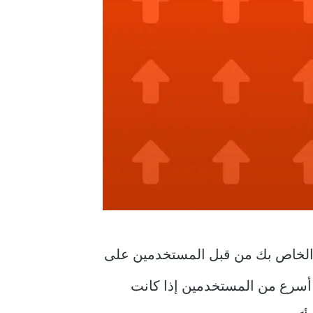
لمحتوى الخاص بك من قبل المستخدمين على
استفساراتك ومشاركاتك على subreddits على استجابة أسرع من المستخدمين إذا كانت