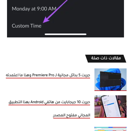
مقالات ذات صلة
جربت 5 بدائل مجانية لـ Premiere Pro وهذا ما اعتمدته
حررت 10 جيجابايت من هاتفي Android بهذا التطبيق
المجاني مفتوح المصدر