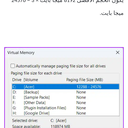
يكون الحجم الأقصى 8192 ميجا بايت × 3 = 24576
ميجا بايت.