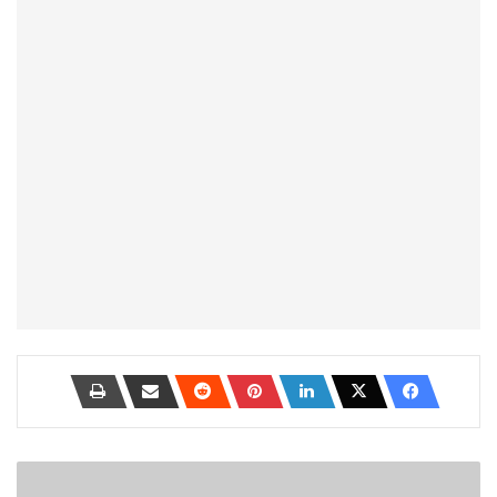
5
أشياء