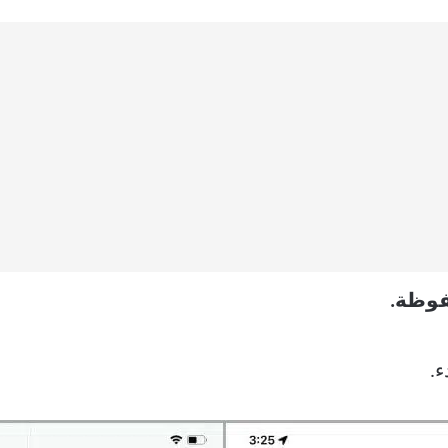
فوظة.
ء.