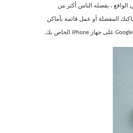
ًا على أجهزة iPhone لفترة طويلة الآن. في الواقع ، يفضله الناس أكثر من
 التنقل على خرائط Google. مثل عمل قائمة بأماكنك المفضلة أو عمل قائمة بأماكن