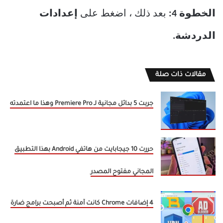
الخطوة 4:
بعد ذلك ، اضغط على
إعدادات
الدردشة.
مقالات ذات صلة
جربت 5 بدائل مجانية لـ Premiere Pro وهذا ما اعتمدته
حررت 10 جيجابايت من هاتفي Android بهذا التطبيق
المجاني مفتوح المصدر
4 إضافات Chrome كانت آمنة ثم أصبحت برامج ضارة