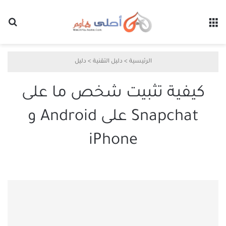
القائمة
بح
الرئيسية
>
دليل التقنية
>
دليل
كيفية تثبيت شخص ما على
Snapchat على Android و
iPhone