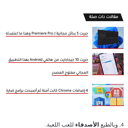
مقالات ذات صلة
جربت 5 بدائل مجانية لـ Premiere Pro وهذا ما اعتمدته
حررت 10 جيجابايت من هاتفي Android بهذا التطبيق
المجاني مفتوح المصدر
4 إضافات Chrome كانت آمنة ثم أصبحت برامج ضارة
4. وبالطبع
الأصدقاء
للعب اللعبة.