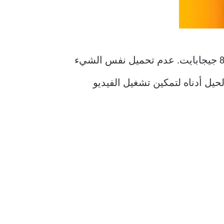
يمكن لمشتركي Twitter Blue الآن تحميل ما يصل إلى ساعتين من بث الفيديو بحجم يصل إلى 8 جيجابايت. عدم تحميل نفس الشيء
م الحيل أدناه لتمكين تشغيل الفيديو