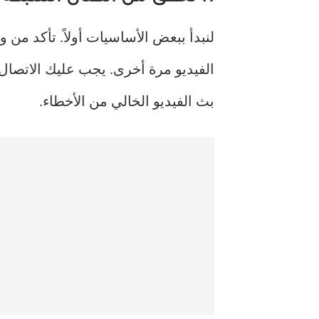
الفيديو مرة أخرى. يجب عليك الاتصال بشبكة Wi-Fi قوية على نظامي التشغيل Mac وindows
بث الفيديو الخالي من الأخطاء.