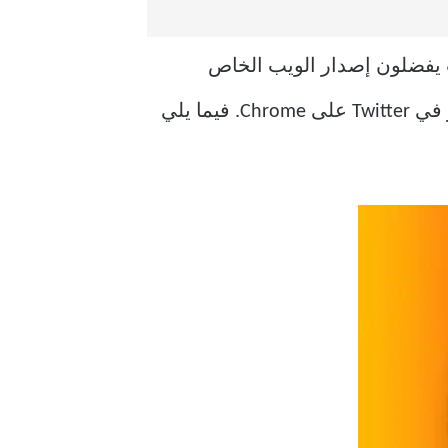
 المكتب يفضلون إصدار الويب الخاص
بالشركة لتصفح الموجز المنزلي وأحدث الاتجاهات. اشتكى الكثيرون من أخطاء تشغيل الفيديو في Twitter على Chrome. فيما يلي