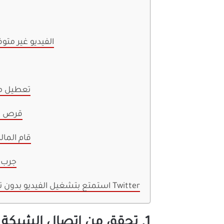
5. الفيديو غير م
7. تعطيل 
8. قرص 
9. قام الما
10. جر
استمتع بتشغيل الفيديو بدون تخزين مؤقت على Twitter
1. تحقق من اتصال الشبكة