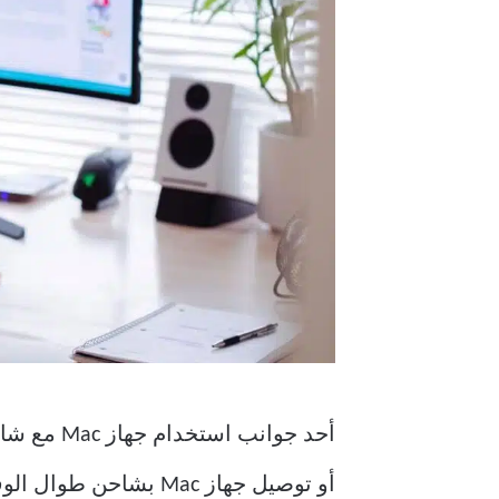
أحد جوانب
أو توصيل جهاز Mac بشاحن طوال الوقت. كلا السيناريوهين ليسا مثاليين.