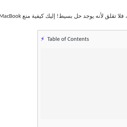
وجد حل بسيط! إليك كيفية منع MacBook من النوم عند إغلاق الغطاء.
Table of Contents