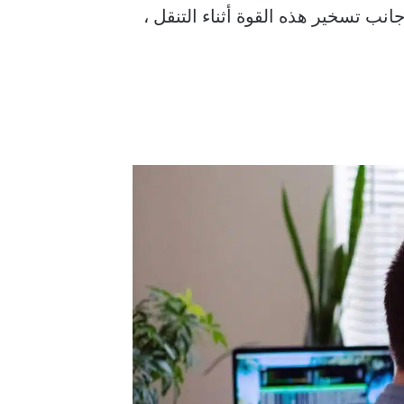
ة السيليكون الداخلية من Apple قوية للغاية. إلى جانب تسخير هذه القوة أثناء التنقل ،