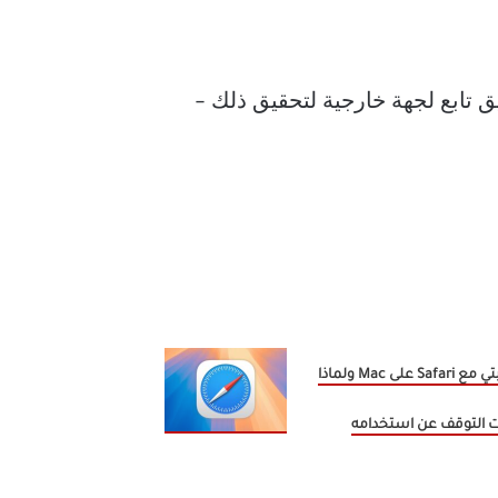
m تمنع جهاز Mac من السكون. هناك تطبيق تابع لجهة خارجية لتحقيق ذلك –
تجربتي مع Safari على Mac ولماذا
 التوقف عن استخدامه