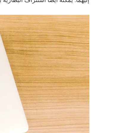
إليهما. يمكنه أيضًا استنزاف البطارية 