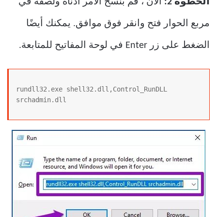
الخطوة 2:
الآن ، قم بنسخ الأمر أدناه ولصقه في
مربع الحوار فتح وانقر فوق موافق. يمكنك أيضًا
الضغط على زر Enter في لوحة المفاتيح للمتابعة.
rundll32.exe shell32.dll,Control_RunDLL 
srchadmin.dll