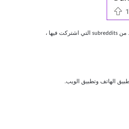
إذا لم يكن FOMO يمثل مشكلة بالنسبة لك أبدًا ، وكنت صارمًا في رؤية مشاركات Reddit فقط من subreddits التي اشتركت فيها ،