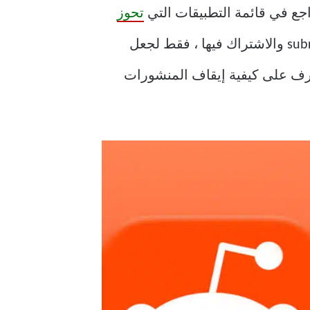
تحوز
. لكن هناك شيء واحد يزعجنا. لقد أخذنا الوقت الكافي لتنظيم قائمة subreddit والاشتراك فيها ، فقط لجعل
سنتعرف على كيفية إيقاف المنشورات