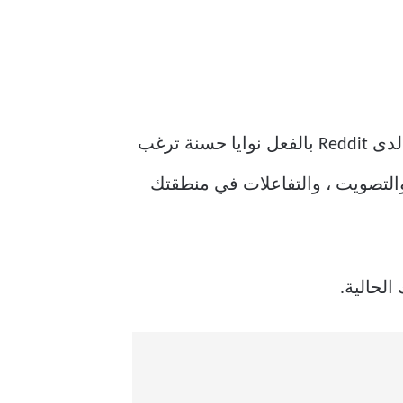
هذا يكفي – لقد منحنا Reddit ما يكفي من العصا على الرغم من أننا بدأنا للتو في هذه المقالة. لدى Reddit بالفعل نوايا حسنة ترغب
والتصويت ، والتفاعلات في منطقتك
لحالية.