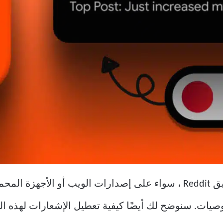
من السهل تعطيل التوصيات على تطبيق Reddit ، سواء على إصدارات الويب 
صيات. سنوضح لك أيضًا كيفية تعطيل الإشعارات لهذه الم