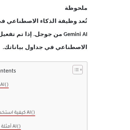
ملحوظة
الاصطناعي في جداول بياناتك.
ontents
بنية دالة AI(
كيفية استخدام الدالة AI()
أمثلة على دالة AI()