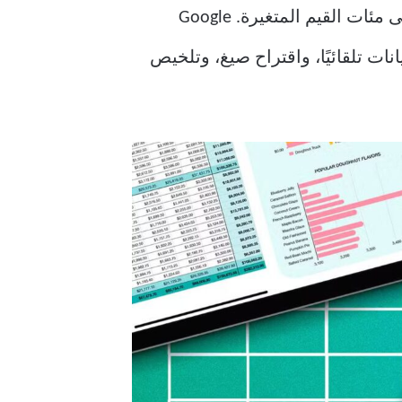
تنسيق الجداول وتحليل البيانات يستهلك وقتًا طويلًا، خاصة عندما تحتوي الصفوف والأعمدة على مئات القيم المتغيرة. Google
يانات تلقائيًا، واقتراح صيغ، وتلخيص