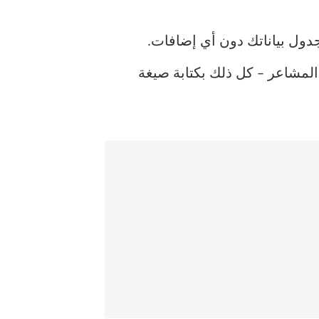
للغة المدعومة بـ Gemini مباشرةً إلى خلايا جدول بياناتك دون أي إضافات.
المشاعر – كل ذلك بكتابة صيغة