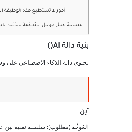
أمور لا تستطيع هذه الوظيفة الق
مساحة عمل جوجل المُدعّمة بالذكاء ال
بنية دالة AI()
تحتوي دالة الذكاء الاصطناعي على وس
أين
المُوجِّه (مطلوب): سلسلة نصية بين علا