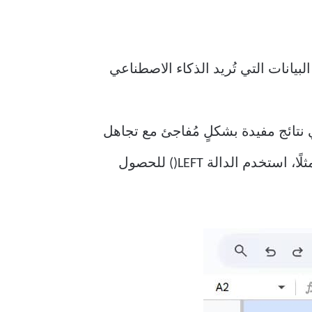
البيانات التي تُريد الذكاء الاصطناعي
 نتائج مفيدة بشكلٍ مُفاجئ مع تجاهل
جميع محتويات الخلية. بالإضافة إلى ذلك، تُرجع الدالة نصًا عاديًا، لذا يُمكنك ربطه بصيغ أخرى (مثلًا، استخدم الدالة LEFT() للحصول