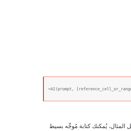
=AI(prompt, [reference_cell_or_rang
المثال، يُمكنك كتابة مُوجِّه بسيط