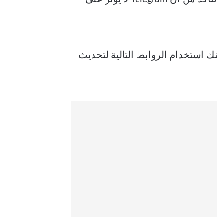
فير الطاقة ، تحتاج إلى تحديث إصدار Telegram على iPhone و Android. يمكنك استخدام الروابط التالية لتحديث