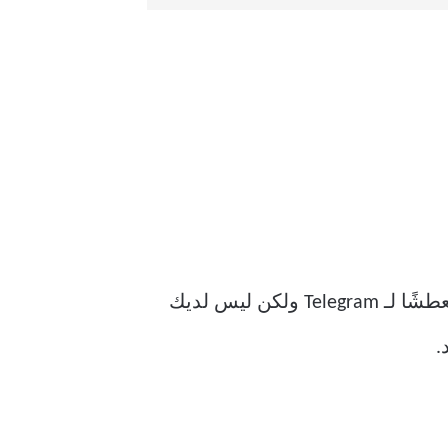
لنبدأ بخطوات استخدام وضع توفير الطاقة على جهاز iPhone الخاص بك. إذا كنت مستخدمًا متعطشًا لـ Telegram ولكن ليس لديك