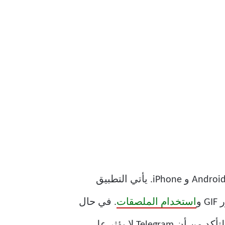
كما يوحي الاسم ، سيساعدك وضع توفير الطاقة في Telegram على الحفاظ على عمر بطارية Android و iPhone. يأتي التطبيق
و
استخدام الملصقات
. في حال
اضطررت إلى إجراء مكالمة فيديو مع جهة الاتصال الخاصة بك لفترة أطول ، فأنت بحاجة إلى التأكد من أن Telegram لا يؤثر على