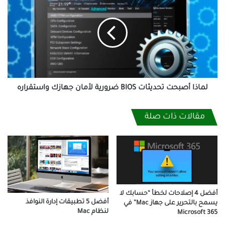
أصبحت
تحديثات
BIOS
ضرورية
لأمان
جهازك
واستقراره
لماذا أصبحت تحديثات BIOS ضرورية لأمان جهازك واستقراره
مقالات ذات صلة
أفضل 4 إصلاحات لخطأ “حسابك لا
أفضل 5 تطبيقات إدارة النوافذ
يسمح بالتحرير على جهاز Mac” في
لنظام Mac
Microsoft 365