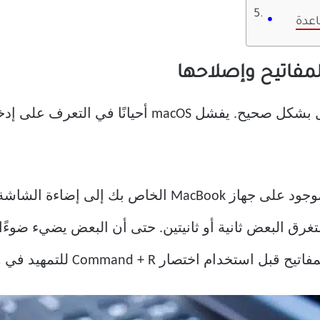
أولاً ، تحقق من أن لوحة المفاتيح تعمل بشكل صحيح. ي
عادةً ما يؤدي النقر فوق زر الطاقة الموجود على جهاز ok
ر ، بينما يستغرق البعض ثانية أو ثانيتين. حتى أن البعض يضيء ضو
صار Command + R للتمهيد في وضع الاسترداد.