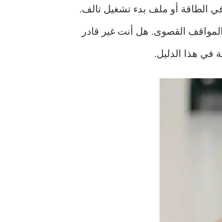
ك زيادة غير ملحوظة في الطاقة أو ملف بدء تشغيل تالف.
دم Apple وضع الاسترداد لتشخيص المشكلات وحتى إعادة تثبيت macOS في المواقف القصوى. هل أنت غير قادر