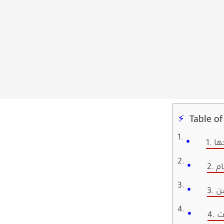
Table o
ها
ام
من
نت