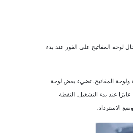
فشل macOS أحيانًا في التعرف على إدخال لوحة المفاتيح على الفور عند بدء
MacBo الخاص بك إلى إضاءة الشاشة ولوحة المفاتيح. تضيء بعض لوحة
ءًا عابرًا عند بدء التشغيل. النقطة