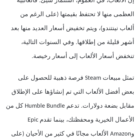
إن الألعاب، في العموم، استثمار سيئ. فالغالبية
العظمى منها لا تحتفظ بقيمتها (على الرغم من
ألعاب نينتندو)، ويتم تخفيض أسعار العديد منها بعد
أشهر قليلة من إطلاقها. وفي السنوات التالية،
تنخفض أسعار الألعاب إلى أسعار رخيصة.
تمثل مبيعات Steam فرصة ذهبية للحصول على
بعض أفضل الألعاب التي تم إنشاؤها على الإطلاق
مقابل بضعة دولارات. تدعم Humble Bundle كل من
الأعمال الخيرية ومحفظتك، بينما تقدم Epic
وAmazon الألعاب مجانًا في كثير من الأحيان (على