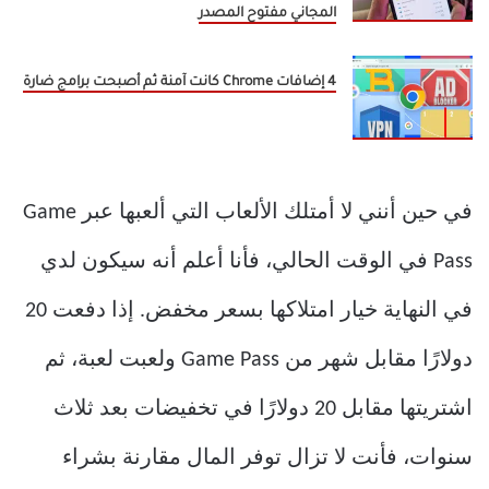
المجاني مفتوح المصدر
4 إضافات Chrome كانت آمنة ثم أصبحت برامج ضارة
في حين أنني لا أمتلك الألعاب التي ألعبها عبر Game
Pass في الوقت الحالي، فأنا أعلم أنه سيكون لدي
في النهاية خيار امتلاكها بسعر مخفض. إذا دفعت 20
دولارًا مقابل شهر من Game Pass ولعبت لعبة، ثم
اشتريتها مقابل 20 دولارًا في تخفيضات بعد ثلاث
سنوات، فأنت لا تزال توفر المال مقارنة بشراء