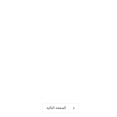
تعرفها
عن
Windows
Terminal
في
أهم 5 أشياء يجب أن تعرفها
Microsoft
عن Windows Terminal في
Microsoft
الصفحة التالية