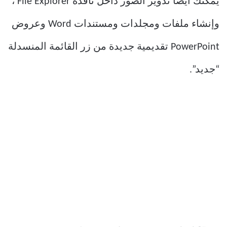
يمكنك أيضًا تدوير الصور داخل نافذة File Explorer ،
وإنشاء ملفات ومجلدات ومستندات Word وعروض
PowerPoint تقديمية جديدة من زر القائمة المنسدلة
“جديد”.