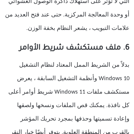
التي لا تؤثر على استهلاك ذاكرة الوصول العشوائي
أو وحدة المعالجة المركزية. حتى عند فتح العديد من
علامات التبويب ، يشعر النظام بخفة الوزن.
6. ملف مستكشف شريط الأوامر
بدلاً من الشريط الممل المعتاد لنظام التشغيل
Windows 10 وأنظمة التشغيل السابقة ، يعرض
مستكشف ملفات Windows 11 شريط أوامر أعلى
كل نافذة. يمكنك قص الملفات ونسخها ولصقها
وإعادة تسميتها وحذفها بمجرد تحريك المؤشر
بالقرب من المنطقة العلوية. يتوفر أيضًا خيار النقر