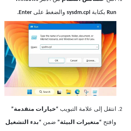
Run
بكتابة
sysdm.cpl
والضغط على
Enter.
انتقل إلى علامة التبويب
“خيارات متقدمة”
وافتح
“متغيرات البيئة”
ضمن
“بدء التشغيل