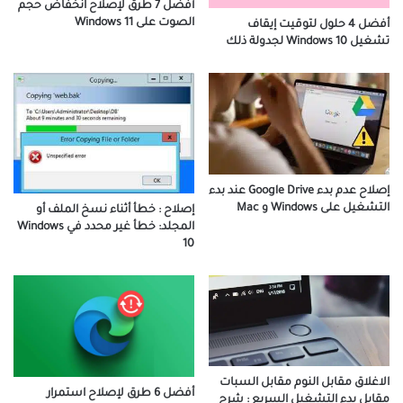
أفضل 7 طرق لإصلاح انخفاض حجم
الصوت على Windows 11
أفضل 4 حلول لتوقيت إيقاف
تشغيل Windows 10 لجدولة ذلك
إصلاح عدم بدء Google Drive عند بدء
التشغيل على Windows و Mac
إصلاح : خطأ أثناء نسخ الملف أو
المجلد: خطأ غير محدد في Windows
10
الاغلاق مقابل النوم مقابل السبات
أفضل 6 طرق لإصلاح استمرار
مقابل بدء التشغيل السريع : شرح