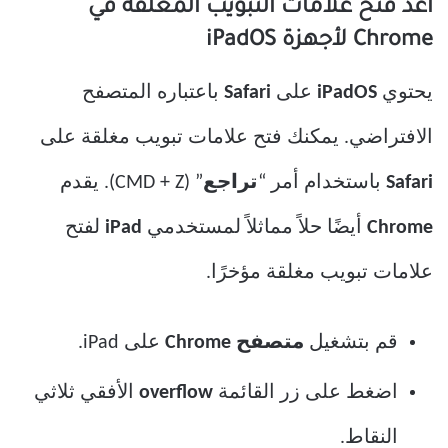
أعد فتح علامات التبويب المغلقة في
Chrome لأجهزة iPadOS
يحتوي
iPadOS
على
Safari
باعتباره المتصفح
الافتراضي. يمكنك فتح علامات تبويب مغلقة على
Safari
باستخدام أمر “
تراجع
” (CMD + Z). يقدم
Chrome
أيضًا حلاً مماثلاً لمستخدمي
iPad
لفتح
علامات تبويب مغلقة مؤخرًا.
قم بتشغيل
متصفح Chrome
على iPad.
اضغط على زر القائمة
overflow
الأفقي ثلاثي
النقاط.