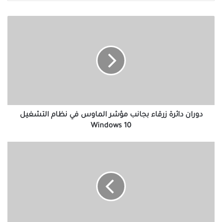
دوران
دائرة
زرقاء
بجانب
مؤشر
الماوس
في
نظام
التشغيل
Windows
دوران دائرة زرقاء بجانب مؤشر الماوس في نظام التشغيل
10
Windows 10
كيفية
تشغيل
ضوء
إعلام
LED
للمكالمات
والرسائل
على