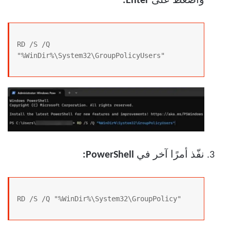
واضغط على
Enter:
RD /S /Q 
"%WinDir%\System32\GroupPolicyUsers"
نفّذ أمرًا آخر في
PowerShell:
RD /S /Q "%WinDir%\System32\GroupPolicy"