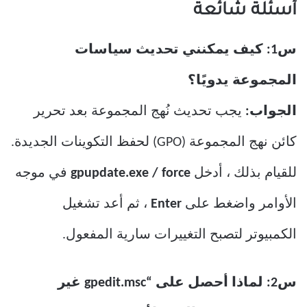
أسئلة شائعة
س1: كيف يمكنني تحديث سياسات
المجموعة يدويًا؟
الجواب:
يجب تحديث نُهج المجموعة بعد تحرير
كائن نهج المجموعة (GPO) لحفظ التكوينات الجديدة.
للقيام بذلك ، أدخل
gpupdate.exe / force
في موجه
الأوامر واضغط على
Enter
، ثم أعد تشغيل
الكمبيوتر لتصبح التغييرات سارية المفعول.
س2: لماذا أحصل على “gpedit.msc غير