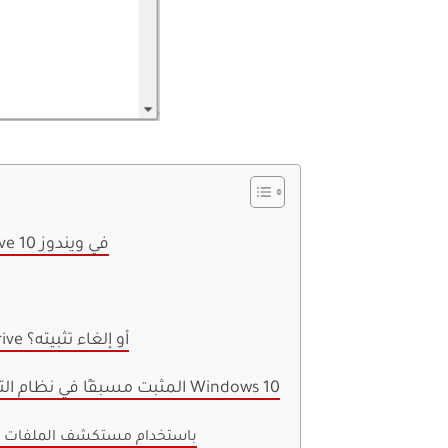
كيفية تثبيت أو إلغاء تثبيت OneDrive في ويندوز 10
لماذا يريد المستخدم تثبيت OneDrive أو إلغاء تثبيته؟
قم بإلغاء تثبيت OneDrive المثبت مسبقًا في نظام التشغيل Windows 10
الطريقة1: إعادة تثبيت OneDrive باستخدام مستكشف الملفات