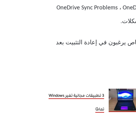
ادة منه. ولكن في بعض الأحيان توجد بعض العيوب الفنية في OneDrive مثل OneDrive Sync Problems ، OneDrive
 لميزات وعروض Onedrive الرائعة ، فإن حوالي 95٪ من الأشخاص يرغبون في إعادة التثبيت بعد
3 تطبيقات مجانية تغير Windows
تمامًا