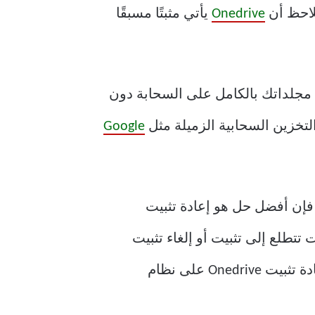
Onedrive
يأتي مثبتًا مسبقًا
ة مجلداتك بالكامل على السحابة دون
التخزين السحابية الزميلة مثل
Google
فإن أفضل حل هو إعادة تثبيت
يمكنك إصلاح معظم المشكلات مع OneDrive. لذلك إذا كنت تتطلع إلى تثبيت أو إلغاء تثبيت
Onedrive في نظام التشغيل Windows 10 ، فسنناقش هنا 3 طرق مختلفة يمكنك من خلالها إعادة تثبيت Onedrive على نظام