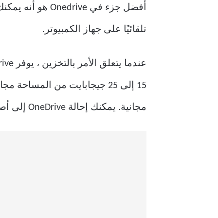
تلقائيًا على جهاز الكمبيوتر.
مجانية. يمكنك إحالة OneDrive إلى أصدقائك ويمكن الحصول على سعة تخزينية تصل إلى 10 جيجابايت.