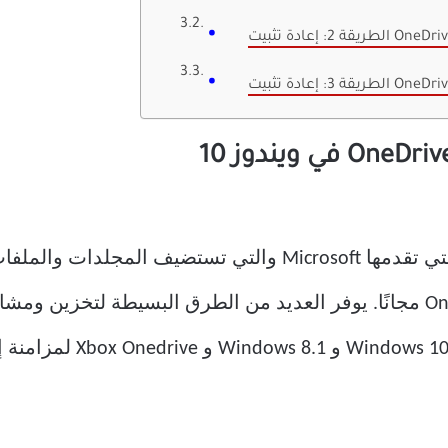
حساب Microsoft الوصول إلى OneDrive مجانًا. يوفر العديد من الطرق البسيط
يستخدم نظام التشغيل الرئ