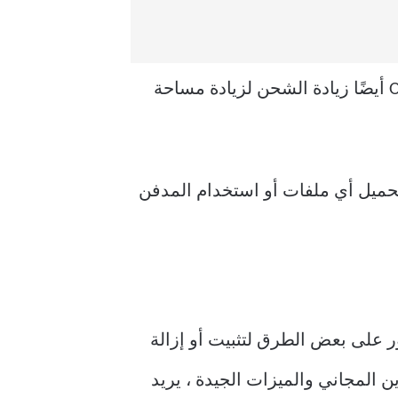
يمكنك تحميل أي نوع من الملفات مجانًا إلا إذا كان حجمها أقل من 15 جيجابايت. يوفر Onedrive أيضًا زيادة الشحن لزيادة مساحة
 حساب Microsoft ، سيتم فتح علامة التبويب Onedrive ويمكنك تحميل أي ملفات أو استخدام المدفن
لا أنه يمكن للمستخدمين العثور على بعض الطرق لتثبيت أو إزالة
رائعة. نظرًا للتخزين المجاني والميزات الجيدة ، يريد