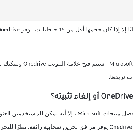
بعد تسجيل الدخول باستخدام
ت تريدها.
على الرغم من أن Onedrive هو أحد أفضل منتجات Microsoft ، إ
الخدمة السحابية البارزة. كما تعلم أن Onedrive يوفر مرافق تخزين سحابية 