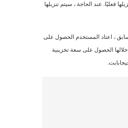
 هو أنه يمكنك الوصول إلى الملفات والمجلدات في Onedrive دون تنزيلها فعليًا. عند الحاجة ، سيتم تنزيلها
 5 جيجابايت مجانًا. لكن في وقت سابق ، اعتاد المستخدم الحصول على
 مجانًا. هناك عدد قليل من العروض من Onedrive يمكنك من خلالها الحصول على سعة تخزينية