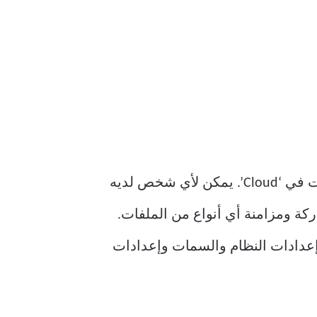
OneDrive هو إحدى خدمات التخزين التي تقدمها Microsoft والتي تستضيف المجلدات والملفات في ‘Cloud’. يمكن لأي شخص لديه
ة لتخزين ومشاركة ومزامنة أي أنواع من الملفات.
يسي مثل Windows 10 و Windows 8.1 و Xbox Onedrive لمزامنة إعدادات النظام والسمات وإعدادات