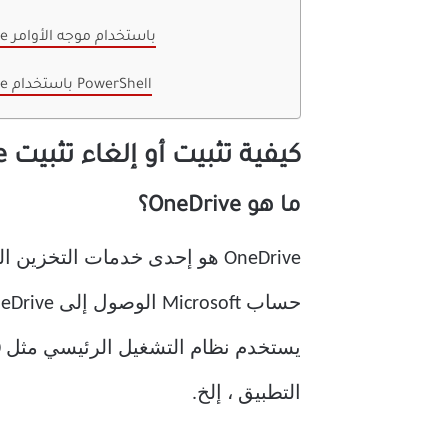
الطريقة 2: إعادة تثبيت OneDrive باستخدام موجه الأوامر
الطريقة 3: إعادة تثبيت OneDrive باستخدام PowerShell
كيفية تثبيت أو إلغاء تثبيت OneDrive في ويندوز 10
ما هو OneDrive؟
التطبيق ، إلخ.