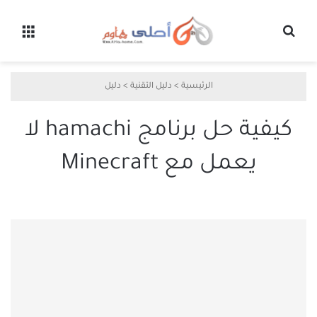
بحث عن
القائ
الرئيسية
>
دليل التقنية
>
دليل
كيفية حل برنامج hamachi لا
يعمل مع Minecraft