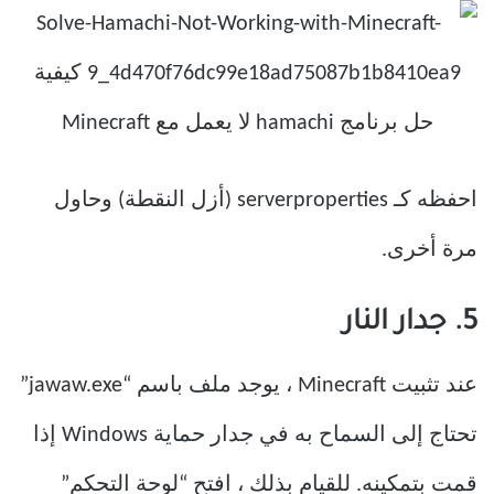
احفظه كـ serverproperties (أزل النقطة) وحاول
مرة أخرى.
5. جدار النار
عند تثبيت Minecraft ، يوجد ملف باسم “jawaw.exe”
تحتاج إلى السماح به في جدار حماية Windows إذا
قمت بتمكينه. للقيام بذلك ، افتح “لوحة التحكم”