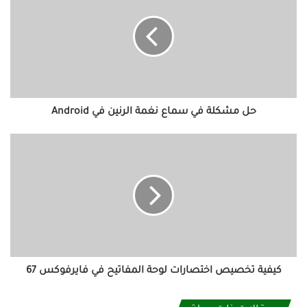
في
سماع
نغمة
الرنين
في
Android
حل مشكلة في سماع نغمة الرنين في Android
كيفية
تخصيص
اختصارات
لوحة
المفاتيح
في
فايرفوكس
67
كيفية تخصيص اختصارات لوحة المفاتيح في فايرفوكس 67