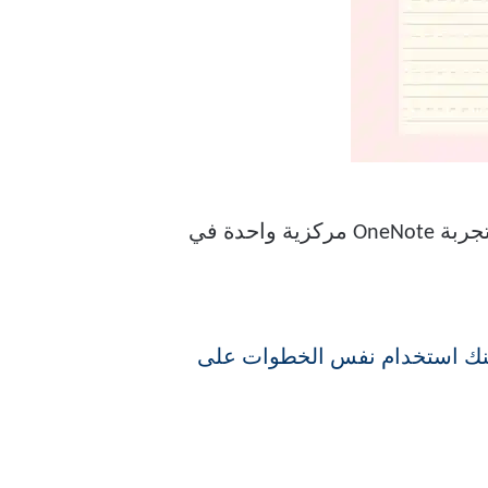
مع تجربة OneNote مركزية واحدة في
أدناه مأخوذة من أحدث إصدار من نظام التشغيل Windows 11. يمكنك استخدام نفس الخطوات على