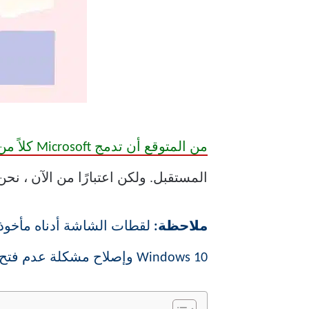
من المتوقع أن تدمج Microsoft كلاً من Microsoft 365 OneNote وتطبيق OneNote الأصلي
المستقبل. ولكن اعتبارًا من الآن ، نحن عال
ملاحظة:
Windows 10 وإصلاح مشكلة عدم فتح OneNote على Windows.