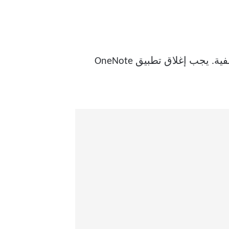
تقدم Microsoft ميزة الملاحظات السريعة على OneNote وتستمر في تشغيل التطبيق في الخلفية. يجب إغلاق تطبيق OneNote