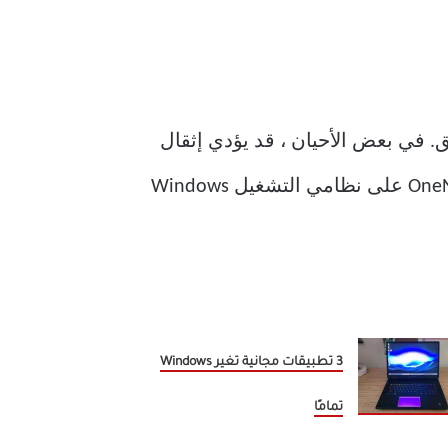
طبيق. في بعض الأحيان ، قد يؤدي إثقال
كاهل بيانات ذاكرة التخزين المؤقت هذه أو ذاكرة التخزين المؤقت الفاسدة إلى عدم فتح OneNote على نظامي التشغيل Windows
3 تطبيقات مجانية تغير Windows
تمامًا