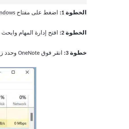
الخطوة 1:
اضغط على مفتاح Windows وابحث عن Task Manager.
الخطوة 2:
افتح إدارة المهام وابحث عن OneNote من قائمة ال
خطوة 3:
انقر فوق OneNote وحدد زر إنهاء المهمة في الأسفل.