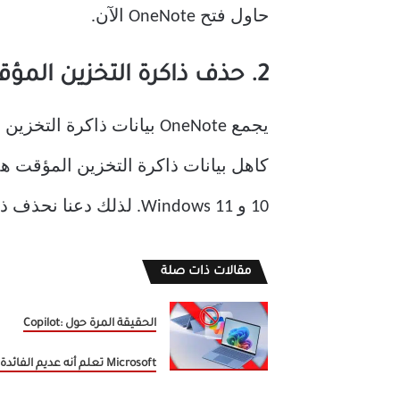
حاول فتح OneNote الآن.
2. حذف ذاكرة التخزين المؤقت ONENOTE
يجمع OneNote بيانات ذاك
10 و Windows 11. لذلك دعنا نحذف ذاكرة التخزين المؤقت لـ OneNote من نظامك.
مقالات ذات صلة
الحقيقة المرة حول Copilot:
Microsoft تعلم أنه عديم الفائدة